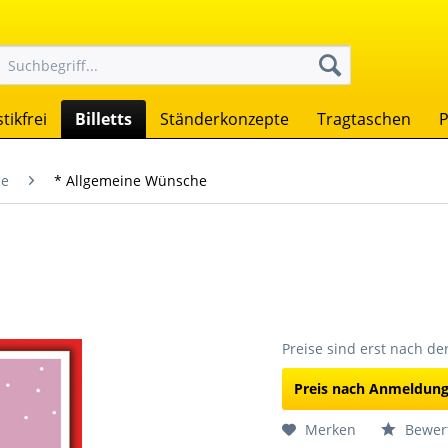
tikfrei
Billetts
Ständerkonzepte
Tragtaschen
P
se
* Allgemeine Wünsche
Preise sind erst nach d
Preis nach Anmeldun
Merken
Bewer