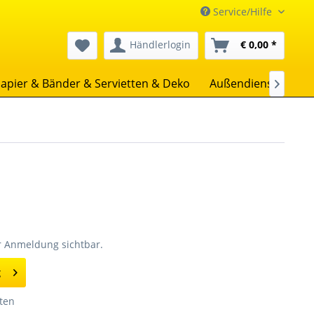
Service/Hilfe
Händlerlogin
€ 0,00 *
apier & Bänder & Servietten & Deko
Außendienst
Uns

er Anmeldung sichtbar.
g
ten