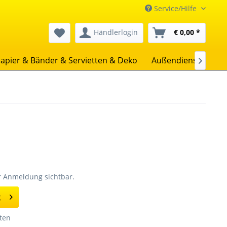
Service/Hilfe
Händlerlogin
€ 0,00 *
apier & Bänder & Servietten & Deko
Außendienst
Uns

er Anmeldung sichtbar.
g
ten