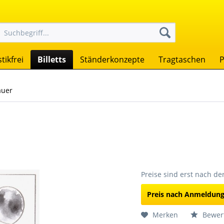
tikfrei
Billetts
Ständerkonzepte
Tragtaschen
P
auer
Preise sind erst nach d
Preis nach Anmeldun
Merken
Bewer