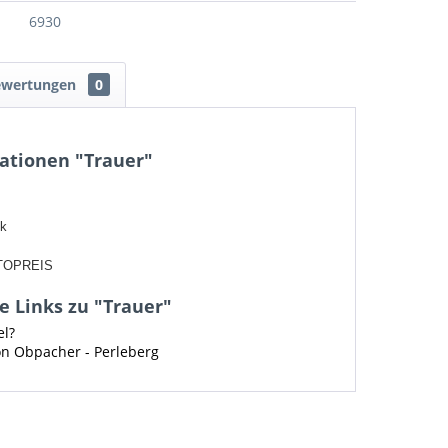
6930
ewertungen
0
ationen "Trauer"
ck
TOPREIS
 Links zu "Trauer"
el?
on Obpacher - Perleberg