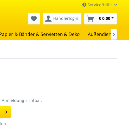
Service/Hilfe
Händlerlogin
€ 0,00 *
Papier & Bänder & Servietten & Deko
Außendienst
Un

er Anmeldung sichtbar.
g
ten