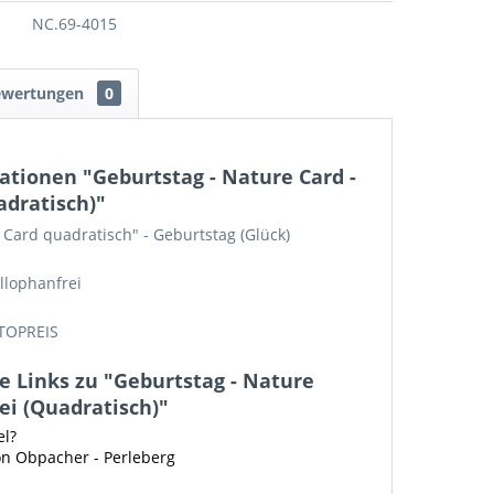
NC.69-4015
ewertungen
0
tionen "Geburtstag - Nature Card -
adratisch)"
 Card quadratisch" - Geburtstag (Glück)
llophanfrei
TOPREIS
 Links zu "Geburtstag - Nature
rei (Quadratisch)"
el?
on Obpacher - Perleberg