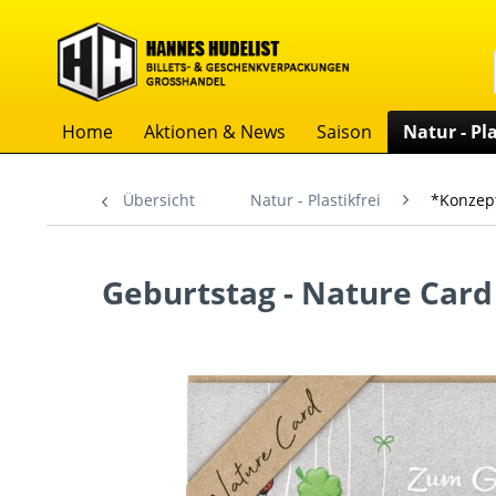
Home
Aktionen & News
Saison
Natur - Pla
Übersicht
Natur - Plastikfrei
*Konzept
Geburtstag - Nature Card 