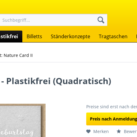
stikfrei
Billetts
Ständerkonzepte
Tragtaschen
: Nature Card II
- Plastikfrei (Quadratisch)
Preise sind erst nach d
Preis nach Anmeldun
Merken
Bewer