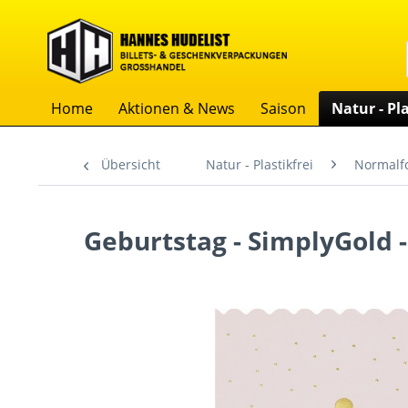
Home
Aktionen & News
Saison
Natur - Pla
Übersicht
Natur - Plastikfrei
Normalf
Geburtstag - SimplyGold -