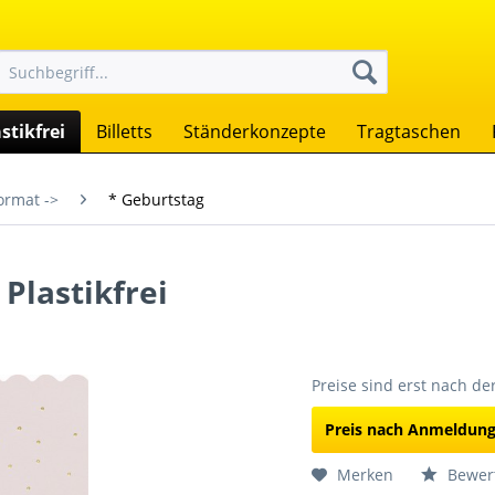
stikfrei
Billetts
Ständerkonzepte
Tragtaschen
ormat ->
* Geburtstag
 Plastikfrei
Preise sind erst nach d
Preis nach Anmeldun
Merken
Bewer