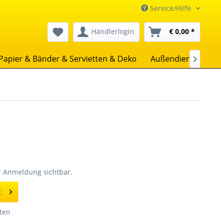
Service/Hilfe
Händlerlogin
€ 0,00 *
Papier & Bänder & Servietten & Deko
Außendienst
Un

er Anmeldung sichtbar.
g
ten