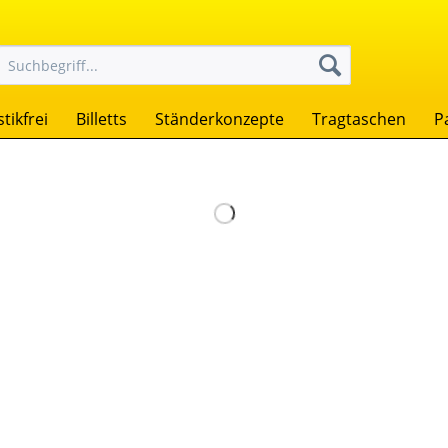
tikfrei
Billetts
Ständerkonzepte
Tragtaschen
P