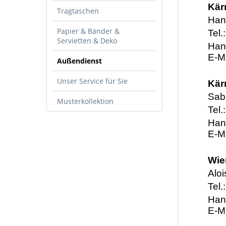
Kär
Tragtaschen
Han
Papier & Bänder &
Tel.
Servietten & Deko
Han
E-M
Außendienst
Unser Service für Sie
Kär
Sabi
Musterkollektion
Tel.
Han
E-M
Wie
Aloi
Tel.
Han
E-M