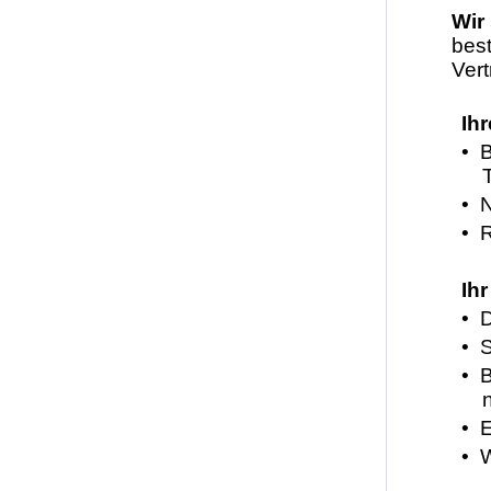
Wir
bes
Vert
Ih
• 
• 
• R
Ihr
• 
• S
• 
• E
• 