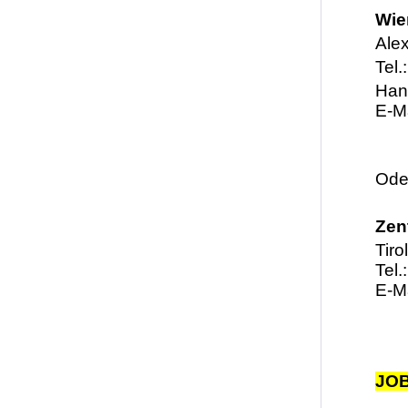
Wie
Ale
Tel.
Han
E-M
Oder
Zent
Tiro
Tel.
E-M
JOB