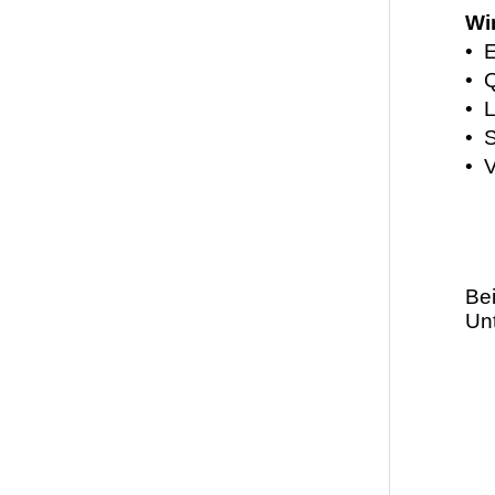
Wi
• 
• Q
• 
• 
• 
Bei
Unt