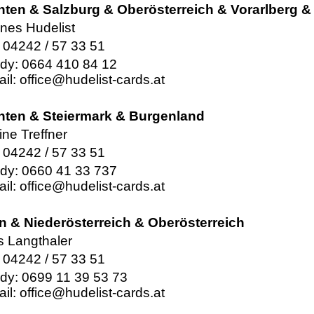
nten & Salzburg & Oberösterreich & Vorarlberg & 
nes Hudelist
: 04242 / 57 33 51
dy: 0664 410 84 12
ail:
office@hudelist-cards.at
nten & Steiermark & Burgenland
ne Treffner
: 04242 / 57 33 51
dy: 0660 41 33 737
ail:
office@hudelist-cards.at
n & Niederösterreich & Oberösterreich
s Langthaler
: 04242 / 57 33 51
dy: 0699 11 39 53 73
ail:
office@hudelist-cards.at