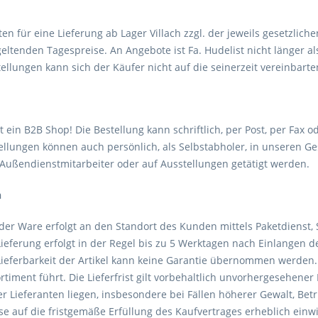
lten für eine Lieferung ab Lager Villach zzgl. der jeweils gesetzli
geltenden Tagespreise. An Angebote ist Fa. Hudelist nicht länger 
llungen kann sich der Käufer nicht auf die seinerzeit vereinbarte
t ein B2B Shop! Die Bestellung kann schriftlich, per Post, per Fax
tellungen können auch persönlich, als Selbstabholer, in unseren 
Außendienstmitarbeiter oder auf Ausstellungen getätigt werden.
n
der Ware erfolgt an den Standort des Kunden mittels Paketdienst, 
Lieferung erfolgt in der Regel bis zu 5 Werktagen nach Einlangen de
eferbarkeit der Artikel kann keine Garantie übernommen werden. Lie
rtiment führt. Die Lieferfrist gilt vorbehaltlich unvorhergesehene
r Lieferanten liegen, insbesondere bei Fällen höherer Gewalt, Betr
se auf die fristgemäße Erfüllung des Kaufvertrages erheblich einwi