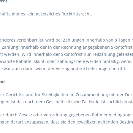
echt
häfte gibt es kein gesetzliches Rücktrittsrecht.
 anderes vereinbart ist, wird bei Zahlungen innerhalb von 8 Tage
i Zahlung innerhalb der in der Rechnung angegebenen Skontofris
t werden. Wird innerhalb der Skontofrist nur Teilzahlung geleist
gewährte Rabatte, Skonti oder Zahlungsziele werden hinfällig, wen
d zwar auch dann, wenn der Verzug andere Lieferungen betrifft.
and
her Gerichtsstand für Streitigkeiten im Zusammenhang mit der Du
gen ist das nach dem Geschäftssitz von Fa. Hudelist sachlich zustä
er durch Gesetz oder Verordnung gegebenen Rahmenbedingungen b
ngen derart anzupassen, dass sie den jeweiligen geltenden Best