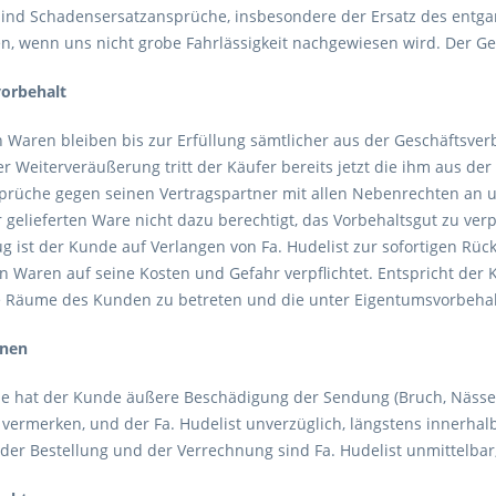
 sind Schadensersatzansprüche, insbesondere der Ersatz des ent
n, wenn uns nicht grobe Fahrlässigkeit nachgewiesen wird. Der Ge
vorbehalt
en Waren bleiben bis zur Erfüllung sämtlicher aus der Geschäfts
der Weiterveräußerung tritt der Käufer bereits jetzt die ihm aus
prüche gegen seinen Vertragspartner mit allen Nebenrechten an uns
 gelieferten Ware nicht dazu berechtigt, das Vorbehaltsgut zu ver
g ist der Kunde auf Verlangen von Fa. Hudelist zur sofortigen Rüc
 Waren auf seine Kosten und Gefahr verpflichtet. Entspricht der K
ie Räume des Kunden zu betreten und die unter Eigentumsvorbeha
onen
e hat der Kunde äußere Beschädigung der Sendung (Bruch, Nässe
u vermerken, und der Fa. Hudelist unverzüglich, längstens innerh
 der Bestellung und der Verrechnung sind Fa. Hudelist unmittelba