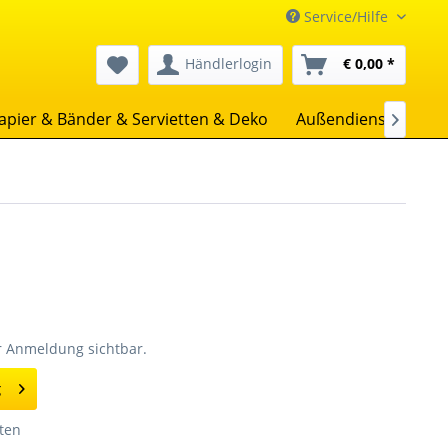
Service/Hilfe
Händlerlogin
€ 0,00 *
apier & Bänder & Servietten & Deko
Außendienst
Uns

er Anmeldung sichtbar.
g
ten