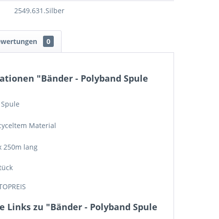
2549.631.Silber
ewertungen
0
ationen "Bänder - Polyband Spule
 Spule
cyceltem Material
x 250m lang
tück
TOPREIS
 Links zu "Bänder - Polyband Spule