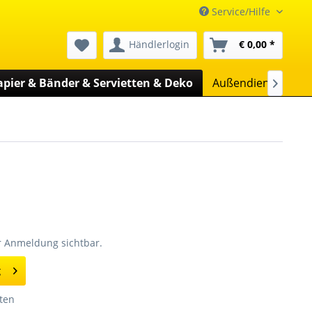
Service/Hilfe
Händlerlogin
€ 0,00 *
apier & Bänder & Servietten & Deko
Außendienst
Un

er Anmeldung sichtbar.
g
ten