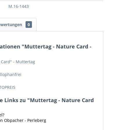
M.16-1443
ewertungen
0
tionen "Muttertag - Nature Card -
 Card" - Muttertag
llophanfrei
TOPREIS
 Links zu "Muttertag - Nature Card
el?
on Obpacher - Perleberg