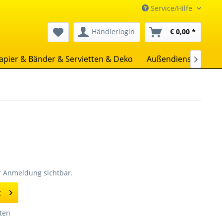
Service/Hilfe
Händlerlogin
€ 0,00 *
apier & Bänder & Servietten & Deko
Außendienst
Uns

er Anmeldung sichtbar.
g
ten