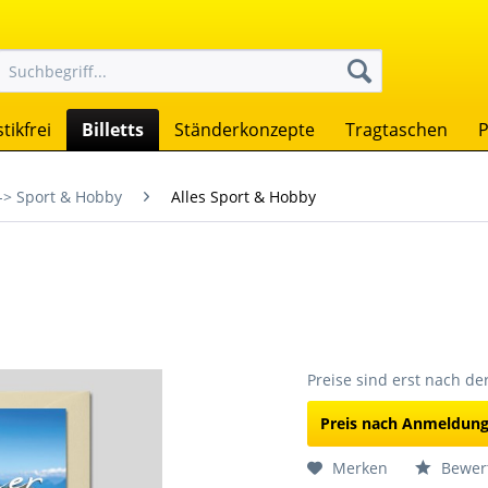
tikfrei
Billetts
Ständerkonzepte
Tragtaschen
P
-> Sport & Hobby
Alles Sport & Hobby
Preise sind erst nach d
Preis nach Anmeldun
Merken
Bewer