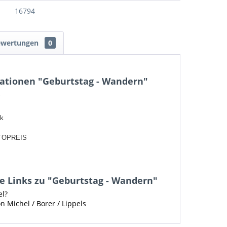
16794
ewertungen
0
ationen "Geburtstag - Wandern"
v
ck
TOPREIS
e Links zu "Geburtstag - Wandern"
el?
n Michel / Borer / Lippels