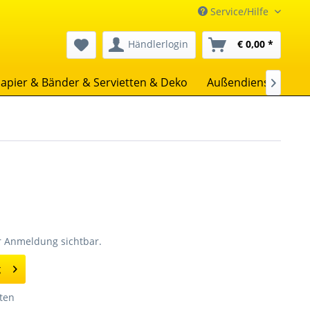
Service/Hilfe
Händlerlogin
€ 0,00 *
apier & Bänder & Servietten & Deko
Außendienst
Uns

er Anmeldung sichtbar.
g
ten