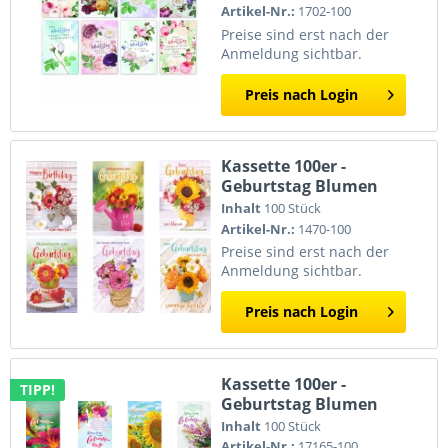
Artikel-Nr.:
1702-100
Preise sind erst nach der
Anmeldung sichtbar.
Preis nach Login
Kassette 100er -
Geburtstag Blumen
Inhalt
100 Stück
Artikel-Nr.:
1470-100
Preise sind erst nach der
Anmeldung sichtbar.
Preis nach Login
Kassette 100er -
TIPP!
Geburtstag Blumen
und Sprüche
Inhalt
100 Stück
Artikel-Nr.:
17165-100