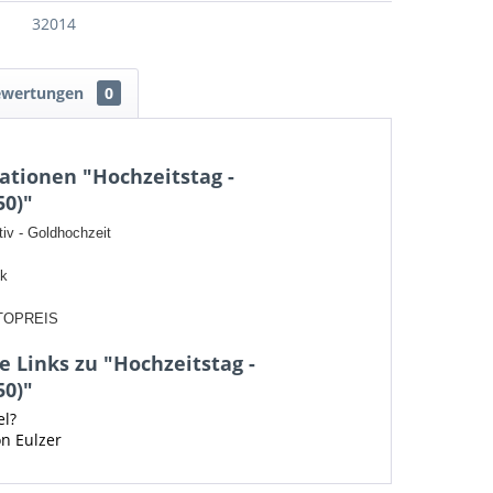
32014
ewertungen
0
ationen "Hochzeitstag -
50)"
iv - Goldhochzeit
ck
TOPREIS
 Links zu "Hochzeitstag -
50)"
el?
on Eulzer