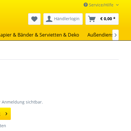
Service/Hilfe
Händlerlogin
€ 0,00 *
apier & Bänder & Servietten & Deko
Außendienst
Uns

er Anmeldung sichtbar.
g
ten