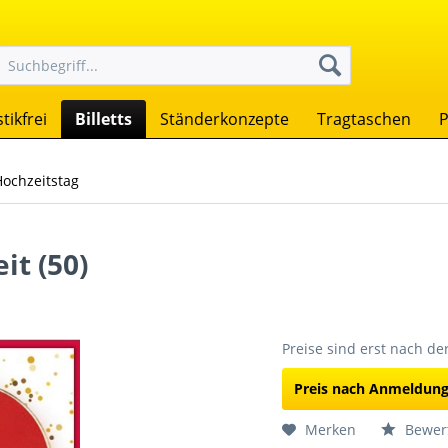
tikfrei
Billetts
Ständerkonzepte
Tragtaschen
P
Hochzeitstag
it (50)
Preise sind erst nach d
Preis nach Anmeldun
Merken
Bewer