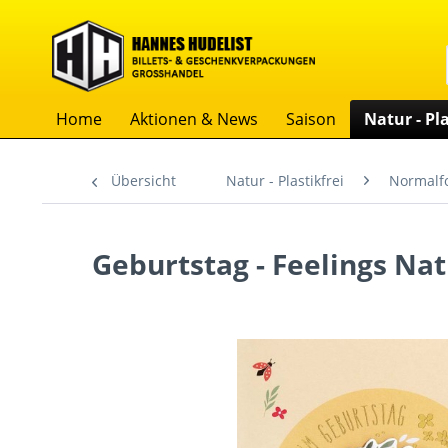
Home
Aktionen & News
Saison
Natur - Pla
Übersicht
Natur - Plastikfrei
Normalf
Geburtstag - Feelings Natu