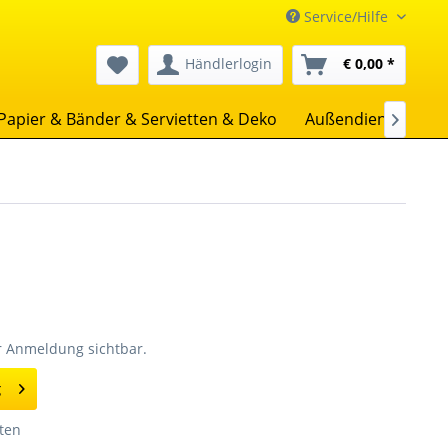
Service/Hilfe
Händlerlogin
€ 0,00 *
Papier & Bänder & Servietten & Deko
Außendienst
Un

er Anmeldung sichtbar.
g
ten