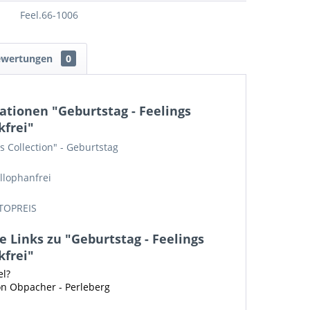
Feel.66-1006
ewertungen
0
tionen "Geburtstag - Feelings
kfrei"
s Collection" - Geburtstag
llophanfrei
TOPREIS
 Links zu "Geburtstag - Feelings
kfrei"
el?
on Obpacher - Perleberg