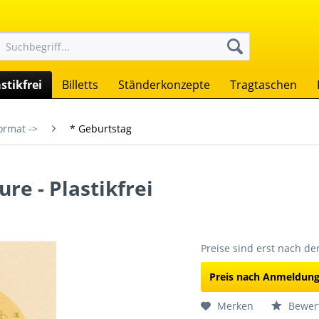
stikfrei
Billetts
Ständerkonzepte
Tragtaschen
ormat ->
* Geburtstag
re - Plastikfrei
Preise sind erst nach d
Preis nach Anmeldun
Merken
Bewer