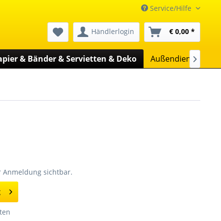
Service/Hilfe
Händlerlogin
€ 0,00 *
apier & Bänder & Servietten & Deko
Außendienst
Un

er Anmeldung sichtbar.
g
ten