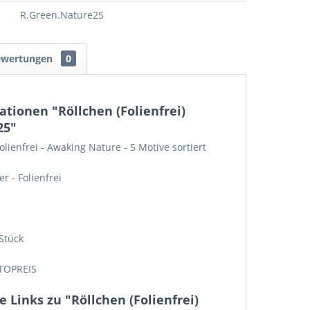
R.Green.Nature25
ewertungen
0
tionen "Röllchen (Folienfrei)
25"
lienfrei - Awaking Nature - 5 Motive sortiert
r - Folienfrei
m
 Stück
TOPREIS
 Links zu "Röllchen (Folienfrei)