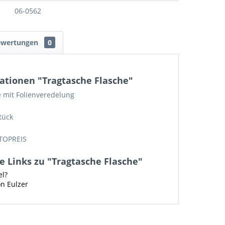
06-0562
ewertungen
0
ationen "Tragtasche Flasche"
 mit Folienveredelung
tück
TOPREIS
 Links zu "Tragtasche Flasche"
el?
on Eulzer