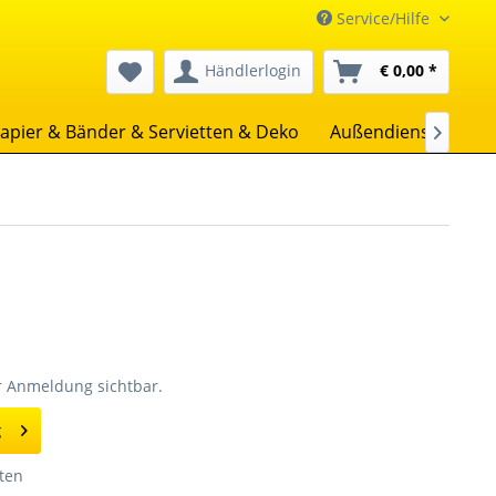
Service/Hilfe
Händlerlogin
€ 0,00 *
apier & Bänder & Servietten & Deko
Außendienst
Uns

er Anmeldung sichtbar.
g
ten