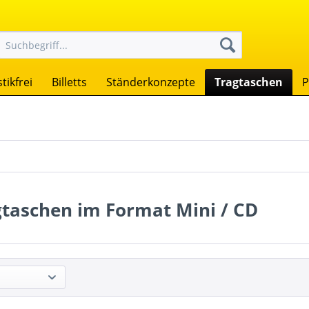
tikfrei
Billetts
Ständerkonzepte
Tragtaschen
P
gtaschen im Format Mini / CD