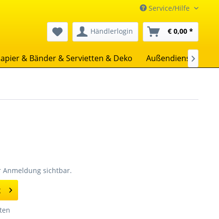
Service/Hilfe
Händlerlogin
€ 0,00 *
apier & Bänder & Servietten & Deko
Außendienst
Uns

er Anmeldung sichtbar.
g
ten