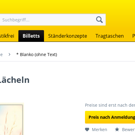
tikfrei
Billetts
Ständerkonzepte
Tragtaschen
P
se
* Blanko (ohne Text)
Lächeln
Preise sind erst nach d
Preis nach Anmeldun
Merken
Bewer