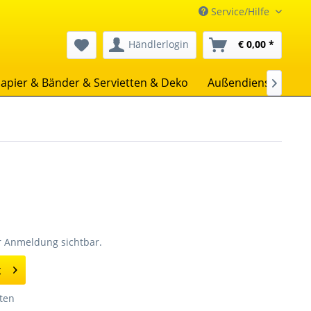
Service/Hilfe
Händlerlogin
€ 0,00 *
apier & Bänder & Servietten & Deko
Außendienst
Uns

er Anmeldung sichtbar.
g
ten