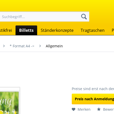
tikfrei
Billetts
Ständerkonzepte
Tragtaschen
P
* Format A4 ->
Allgemein
Preise sind erst nach d
Preis nach Anmeldun
Merken
Bewer