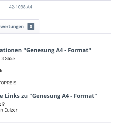
42-1038.A4
ewertungen
0
ationen "Genesung A4 - Format"
- 3 Stück
ck
TOPREIS
e Links zu "Genesung A4 - Format"
el?
on Eulzer