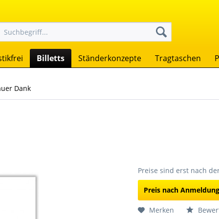
tikfrei
Billetts
Ständerkonzepte
Tragtaschen
P
auer Dank
Preise sind erst nach d
Preis nach Anmeldun
Merken
Bewer