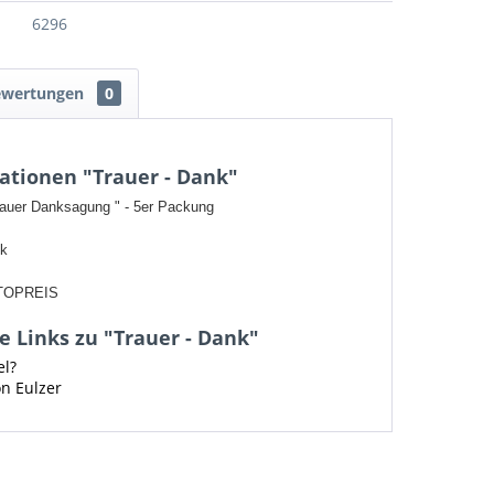
6296
ewertungen
0
ationen "Trauer - Dank"
rauer Danksagung " - 5er Packung
ck
TOPREIS
 Links zu "Trauer - Dank"
el?
on Eulzer