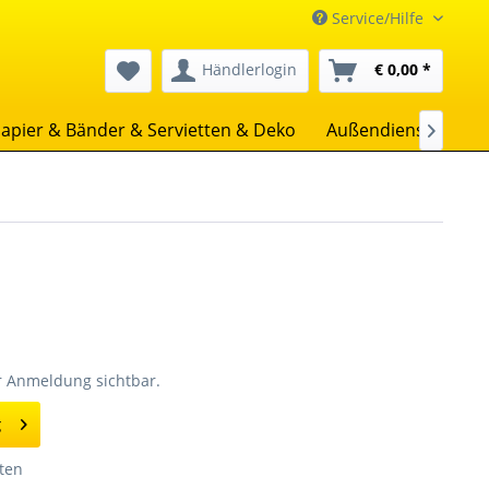
Service/Hilfe
Händlerlogin
€ 0,00 *
apier & Bänder & Servietten & Deko
Außendienst
Uns

er Anmeldung sichtbar.
g
ten