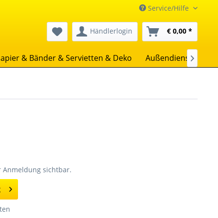
Service/Hilfe
Händlerlogin
€ 0,00 *
apier & Bänder & Servietten & Deko
Außendienst
Uns

er Anmeldung sichtbar.
g
ten