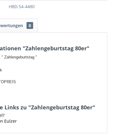
HBD.54-4480
ewertungen
0
ationen "Zahlengeburtstag 80er"
 " Zahlengeburtstag "
ck
TOPREIS
 Links zu "Zahlengeburtstag 80er"
el?
on Eulzer