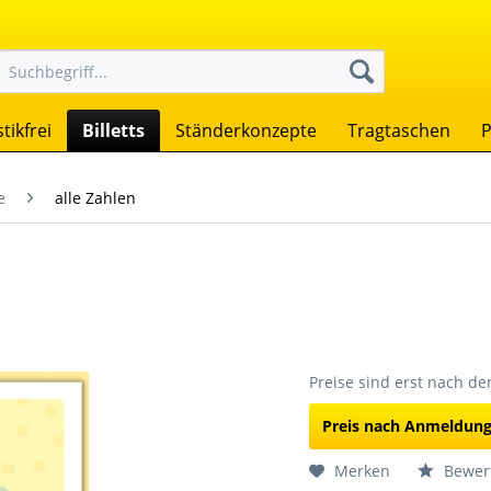
tikfrei
Billetts
Ständerkonzepte
Tragtaschen
P
e
alle Zahlen
Preise sind erst nach d
Preis nach Anmeldun
Merken
Bewer