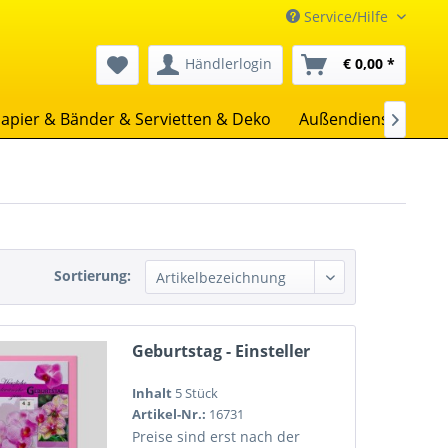
Service/Hilfe
Händlerlogin
€ 0,00 *
apier & Bänder & Servietten & Deko
Außendienst
Uns

Sortierung:
Geburtstag - Einsteller
Inhalt
5 Stück
Artikel-Nr.:
16731
Preise sind erst nach der