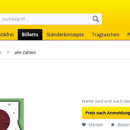
tikfrei
Billetts
Ständerkonzepte
Tragtaschen
P
e
alle Zahlen
Preise sind erst nach d
Preis nach Anmeldun
Merken
Bewer