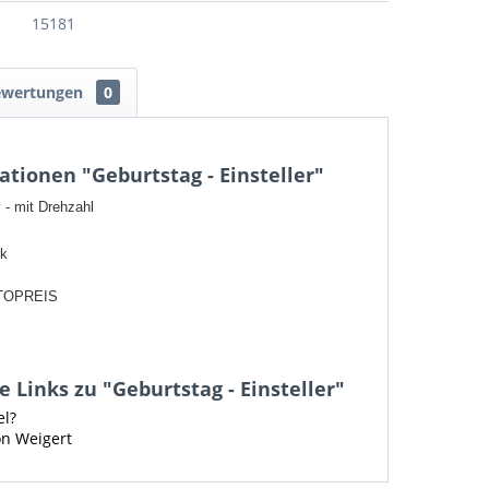
15181
ewertungen
0
tionen "Geburtstag - Einsteller"
 - mit Drehzahl
ck
TOPREIS
 Links zu "Geburtstag - Einsteller"
el?
on Weigert