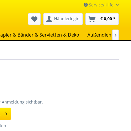
Service/Hilfe
Händlerlogin
€ 0,00 *
apier & Bänder & Servietten & Deko
Außendienst
Uns

er Anmeldung sichtbar.
g
ten