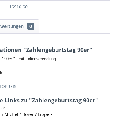
16910.90
ewertungen
0
ationen "Zahlengeburtstag 90er"
" 90er " - mit Folienveredelung
ck
TOPREIS
 Links zu "Zahlengeburtstag 90er"
el?
n Michel / Borer / Lippels