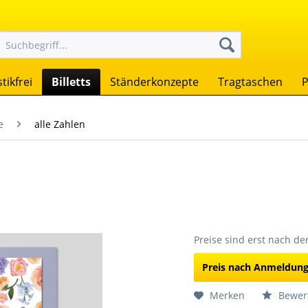
tikfrei
Billetts
Ständerkonzepte
Tragtaschen
P
e
alle Zahlen
Preise sind erst nach d
Preis nach Anmeldun
Merken
Bewer