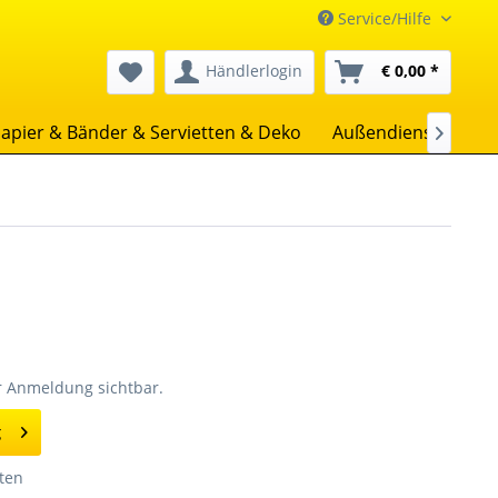
Service/Hilfe
Händlerlogin
€ 0,00 *
apier & Bänder & Servietten & Deko
Außendienst
Uns

er Anmeldung sichtbar.
g
ten