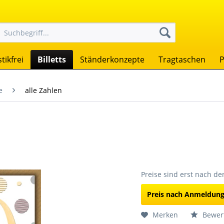
tikfrei
Billetts
Ständerkonzepte
Tragtaschen
P
e
alle Zahlen
Preise sind erst nach d
Preis nach Anmeldun
Merken
Bewer