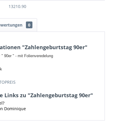
13210.90
ewertungen
0
ationen "Zahlengeburtstag 90er"
" 90er " - mit Folienveredelung
ck
TOPREIS
 Links zu "Zahlengeburtstag 90er"
el?
von Dominique