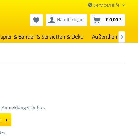
Service/Hilfe
Händlerlogin
€ 0,00 *
apier & Bänder & Servietten & Deko
Außendienst
Uns

er Anmeldung sichtbar.
g
ten