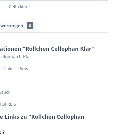
Cello.klar.1.
ewertungen
0
ationen "Röllchen Cellophan Klar"
Cellophan1 Klar
ent Folie 25my
 Stück
TOPREIS
 Links zu "Röllchen Cellophan
el?