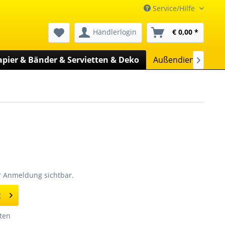
Service/Hilfe
Händlerlogin
€ 0,00 *
apier & Bänder & Servietten & Deko
Außendienst
Un

er Anmeldung sichtbar.
g
ten