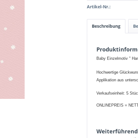
Artikel-Nr.:
Beschreibung
B
Produktinform
Baby Einzelmotiv " H
Hochwertige Glückwunsc
Applikation aus untersc
Verkaufseinheit: 5 Stü
ONLINEPREIS = NET
Weiterführend