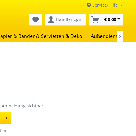
Service/Hilfe
Händlerlogin
€ 0,00 *
apier & Bänder & Servietten & Deko
Außendienst
Uns

er Anmeldung sichtbar.
g
ten