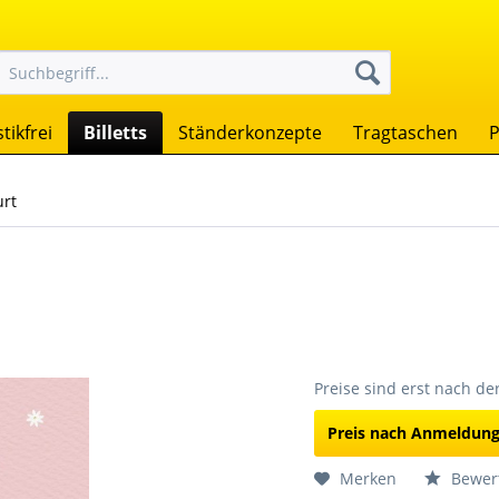
tikfrei
Billetts
Ständerkonzepte
Tragtaschen
P
urt
Preise sind erst nach d
Preis nach Anmeldun
Merken
Bewer