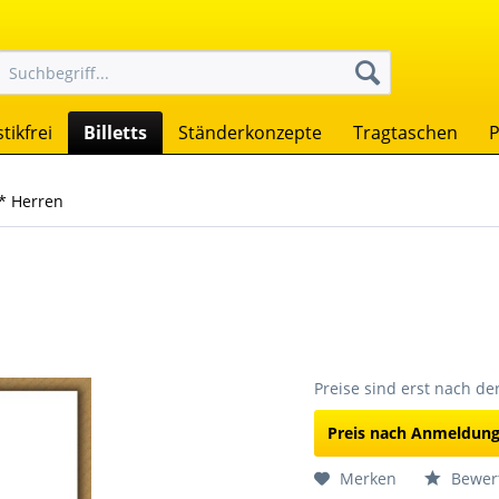
tikfrei
Billetts
Ständerkonzepte
Tragtaschen
P
* Herren
Preise sind erst nach d
Preis nach Anmeldun
Merken
Bewer