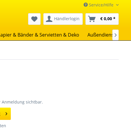
Service/Hilfe
Händlerlogin
€ 0,00 *
apier & Bänder & Servietten & Deko
Außendienst
Uns

er Anmeldung sichtbar.
g
ten