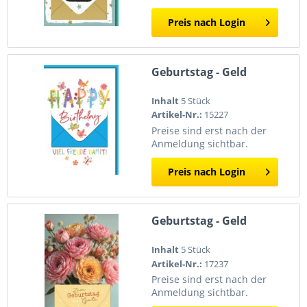
Preis nach Login
Geburtstag - Geld
Inhalt
5 Stück
Artikel-Nr.:
15227
Preise sind erst nach der
Anmeldung sichtbar.
Preis nach Login
Geburtstag - Geld
Inhalt
5 Stück
Artikel-Nr.:
17237
Preise sind erst nach der
Anmeldung sichtbar.