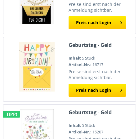
Preise sind erst nach der
Anmeldung sichtbar.
Preis nach Login
Geburtstag - Geld
Inhalt
5 Stück
Artikel-Nr.:
16717
Preise sind erst nach der
Anmeldung sichtbar.
Preis nach Login
Geburtstag - Geld
TIPP!
Inhalt
5 Stück
Artikel-Nr.:
15207
Preise sind erst nach der