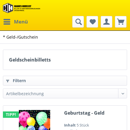
Menü
* Geld-/Gutschein
Geldscheinbilletts
Filtern
Geburtstag - Geld
TIPP!
Inhalt
5 Stück