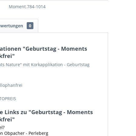
Moment.784-1014
ewertungen
0
ationen "Geburtstag - Moments
kfrei"
s Nature" mit Korkapplikation - Geburtstag
llophanfrei
TOPREIS
e Links zu "Geburtstag - Moments
kfrei"
el?
on Obpacher - Perleberg