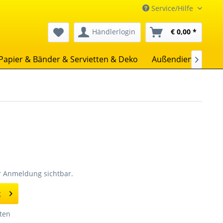
Service/Hilfe
Händlerlogin
€ 0,00 *
Papier & Bänder & Servietten & Deko
Außendienst
Un

er Anmeldung sichtbar.
g
ten