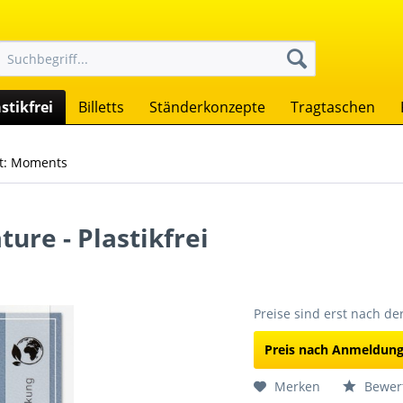
stikfrei
Billetts
Ständerkonzepte
Tragtaschen
t: Moments
ure - Plastikfrei
Preise sind erst nach d
Preis nach Anmeldun
Merken
Bewer