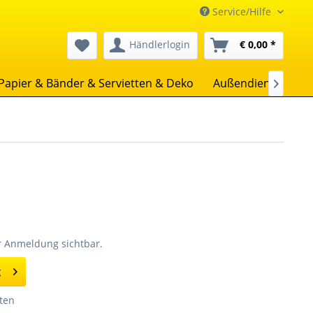
Service/Hilfe
Händlerlogin
€ 0,00 *
Papier & Bänder & Servietten & Deko
Außendienst
Un

er Anmeldung sichtbar.
g
ten