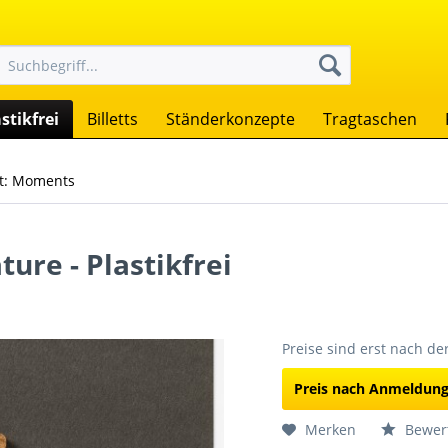
stikfrei
Billetts
Ständerkonzepte
Tragtaschen
t: Moments
ure - Plastikfrei
Preise sind erst nach d
Preis nach Anmeldun
Merken
Bewer