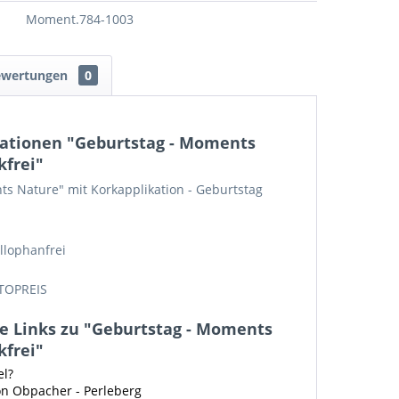
Moment.784-1003
ewertungen
0
ationen "Geburtstag - Moments
kfrei"
s Nature" mit Korkapplikation - Geburtstag
llophanfrei
TOPREIS
e Links zu "Geburtstag - Moments
kfrei"
el?
on Obpacher - Perleberg