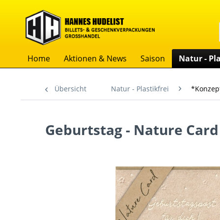
Home
Aktionen & News
Saison
Natur - Pla
Übersicht
Natur - Plastikfrei
*Konzept
Geburtstag - Nature Card 