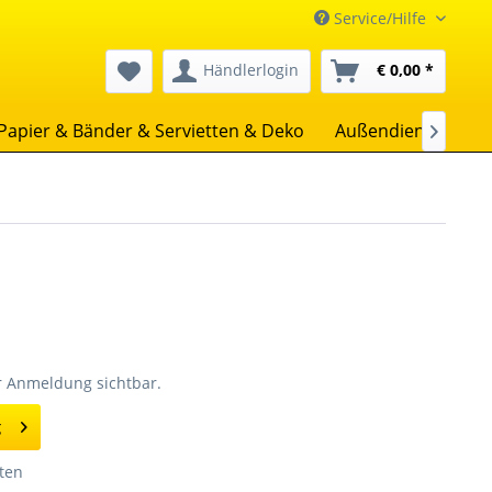
Service/Hilfe
Händlerlogin
€ 0,00 *
Papier & Bänder & Servietten & Deko
Außendienst
Un

er Anmeldung sichtbar.
g
ten