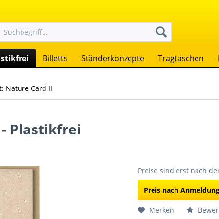
stikfrei
Billetts
Ständerkonzepte
Tragtaschen
: Nature Card II
- Plastikfrei
Preise sind erst nach d
Preis nach Anmeldun
Merken
Bewer