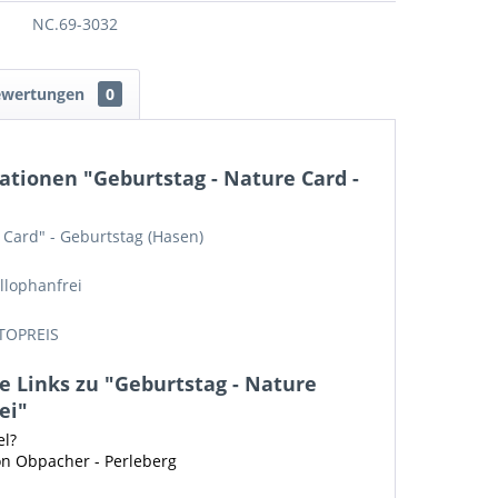
NC.69-3032
ewertungen
0
tionen "Geburtstag - Nature Card -
 Card" - Geburtstag (Hasen)
llophanfrei
TOPREIS
 Links zu "Geburtstag - Nature
ei"
el?
on Obpacher - Perleberg