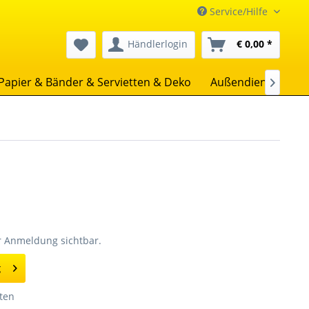
Service/Hilfe
Händlerlogin
€ 0,00 *
Papier & Bänder & Servietten & Deko
Außendienst
Un

er Anmeldung sichtbar.
g
ten