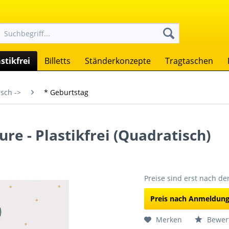
stikfrei
Billetts
Ständerkonzepte
Tragtaschen
sch ->
* Geburtstag
ure - Plastikfrei (Quadratisch)
Preise sind erst nach d
Preis nach Anmeldun
Merken
Bewer