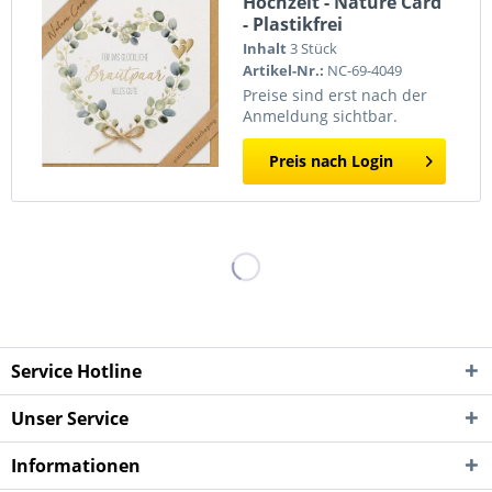
Hochzeit - Nature Card
- Plastikfrei
(Quadratisch)
Inhalt
3 Stück
Artikel-Nr.:
NC-69-4049
Preise sind erst nach der
Anmeldung sichtbar.
Preis nach Login
Service Hotline
Unser Service
Informationen