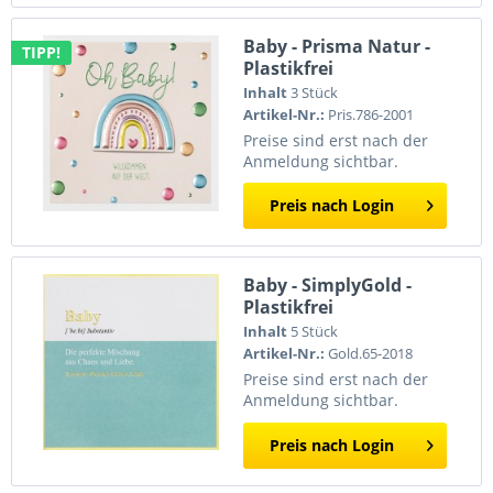
Baby - Prisma Natur -
TIPP!
Plastikfrei
(Quadratisch)
Inhalt
3 Stück
Artikel-Nr.:
Pris.786-2001
Preise sind erst nach der
Anmeldung sichtbar.
Preis nach Login
Baby - SimplyGold -
Plastikfrei
(Quadratisch)
Inhalt
5 Stück
Artikel-Nr.:
Gold.65-2018
Preise sind erst nach der
Anmeldung sichtbar.
Preis nach Login