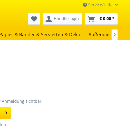
Service/Hilfe
Händlerlogin
€ 0,00 *
Papier & Bänder & Servietten & Deko
Außendienst
Un

er Anmeldung sichtbar.
g
ten