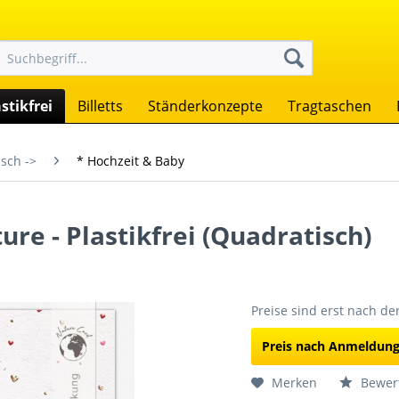
stikfrei
Billetts
Ständerkonzepte
Tragtaschen
sch ->
* Hochzeit & Baby
ure - Plastikfrei (Quadratisch)
Preise sind erst nach d
Preis nach Anmeldun
Merken
Bewer