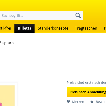
tikfrei
Billetts
Ständerkonzepte
Tragtaschen
P
* Spruch
Preise sind erst nach d
Preis nach Anmeldun
Merken
Bewer