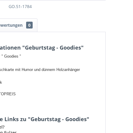
GO.51-1784
ewertungen
0
ationen "Geburtstag - Goodies"
 " Goodies "
schkarte mit Humor und dünnem Holzanhänger
ck
TOPREIS
 Links zu "Geburtstag - Goodies"
el?
on Eulzer