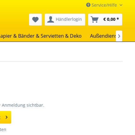
Service/Hilfe
Händlerlogin
€ 0,00 *
apier & Bänder & Servietten & Deko
Außendienst
Uns

er Anmeldung sichtbar.
g
ten