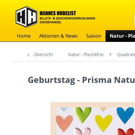
Home
Aktionen & News
Saison
Natur - Pla
Übersicht
Natur - Plastikfrei
Quadrati
Geburtstag - Prisma Natur