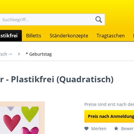
stikfrei
Billetts
Ständerkonzepte
Tragtaschen
sch ->
* Geburtstag
 - Plastikfrei (Quadratisch)
Preise sind erst nach d
Preis nach Anmeldun
Merken
Bewer