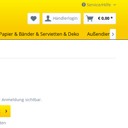
Service/Hilfe
Händlerlogin
€ 0,00 *
Papier & Bänder & Servietten & Deko
Außendienst
Un

er Anmeldung sichtbar.
g
ten