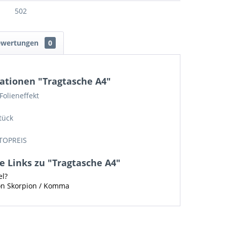
502
ewertungen
0
ationen "Tragtasche A4"
Folieneffekt
tück
TOPREIS
 Links zu "Tragtasche A4"
el?
von Skorpion / Komma