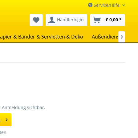
Service/Hilfe
Händlerlogin
€ 0,00 *
apier & Bänder & Servietten & Deko
Außendienst
Uns

er Anmeldung sichtbar.
g
ten