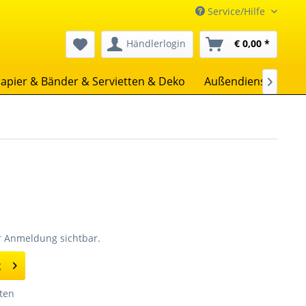
Service/Hilfe
Händlerlogin
€ 0,00 *
apier & Bänder & Servietten & Deko
Außendienst
Uns

er Anmeldung sichtbar.
g
ten