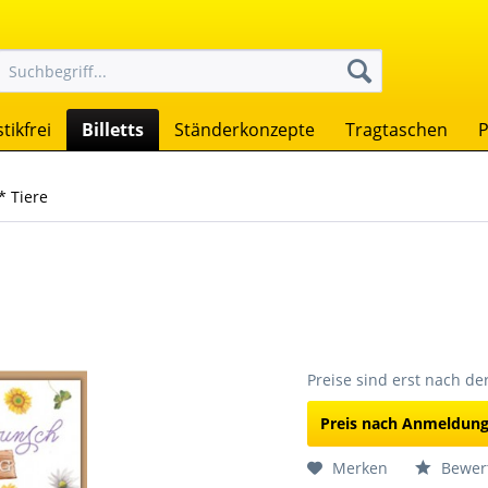
tikfrei
Billetts
Ständerkonzepte
Tragtaschen
P
* Tiere
Preise sind erst nach d
Preis nach Anmeldun
Merken
Bewer