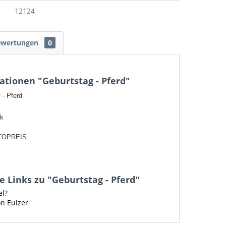
12124
ewertungen
0
tionen "Geburtstag - Pferd"
 - Pferd
ck
TOPREIS
 Links zu "Geburtstag - Pferd"
el?
on Eulzer