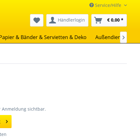
Service/Hilfe
Händlerlogin
€ 0,00 *
Papier & Bänder & Servietten & Deko
Außendienst
Un

er Anmeldung sichtbar.
g
ten