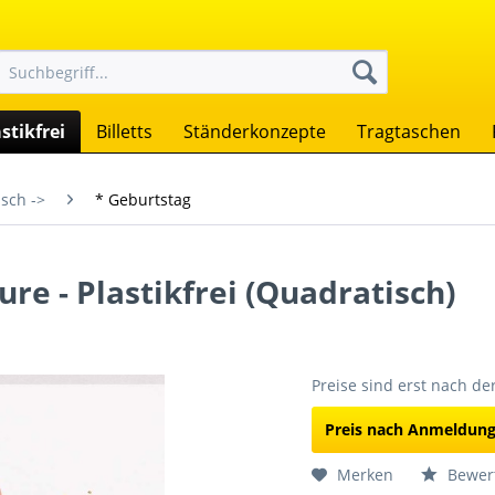
stikfrei
Billetts
Ständerkonzepte
Tragtaschen
sch ->
* Geburtstag
ure - Plastikfrei (Quadratisch)
Preise sind erst nach d
Preis nach Anmeldun
Merken
Bewer