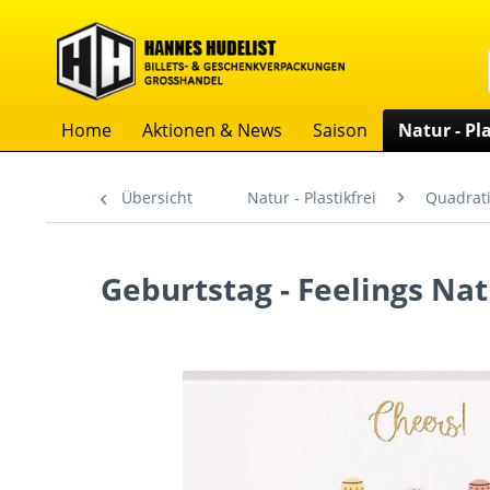
Home
Aktionen & News
Saison
Natur - Pla
Übersicht
Natur - Plastikfrei
Quadrati
Geburtstag - Feelings Nat