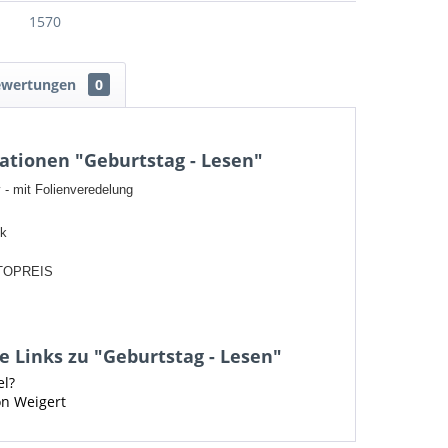
1570
ewertungen
0
ationen "Geburtstag - Lesen"
 - mit Folienveredelung
ck
TOPREIS
 Links zu "Geburtstag - Lesen"
el?
on Weigert