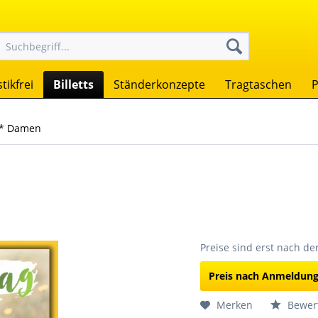
tikfrei
Billetts
Ständerkonzepte
Tragtaschen
P
* Damen
Preise sind erst nach d
Preis nach Anmeldun
Merken
Bewer