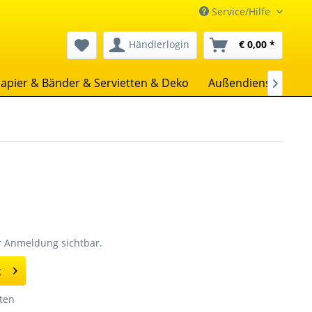
Service/Hilfe
Händlerlogin
€ 0,00 *
apier & Bänder & Servietten & Deko
Außendienst
Uns

er Anmeldung sichtbar.
g
ten