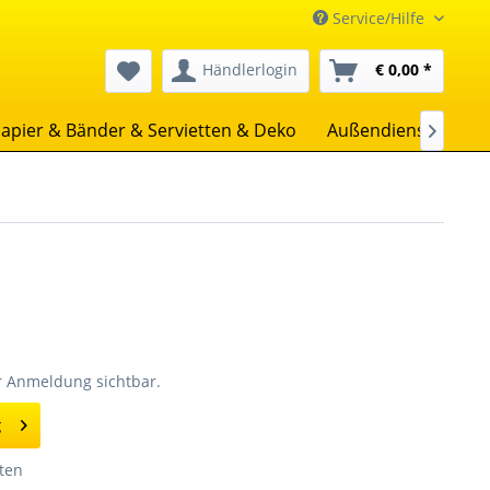
Service/Hilfe
Händlerlogin
€ 0,00 *
apier & Bänder & Servietten & Deko
Außendienst
Uns

er Anmeldung sichtbar.
g
ten