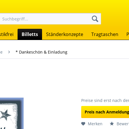
tikfrei
Billetts
Ständerkonzepte
Tragtaschen
P
se
* Dankeschön & Einladung
Preise sind erst nach d
Preis nach Anmeldun
Merken
Bewer