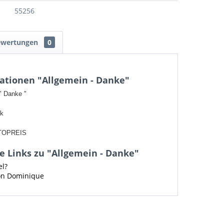
55256
ewertungen
0
ationen "Allgemein - Danke"
 " Danke "
ck
TOPREIS
 Links zu "Allgemein - Danke"
el?
von Dominique