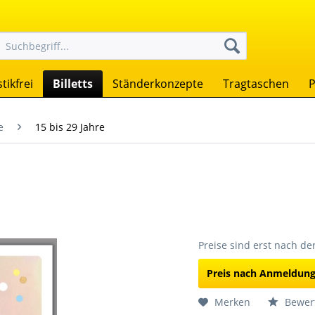
tikfrei
Billetts
Ständerkonzepte
Tragtaschen
P
e
15 bis 29 Jahre
Preise sind erst nach d
Preis nach Anmeldun
Merken
Bewer