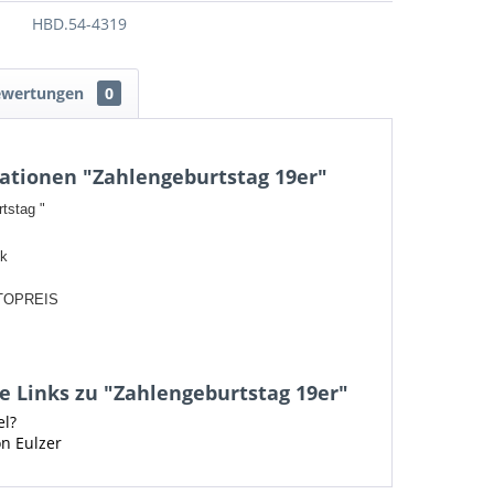
HBD.54-4319
ewertungen
0
ationen "Zahlengeburtstag 19er"
rtstag "
ck
TOPREIS
 Links zu "Zahlengeburtstag 19er"
el?
on Eulzer