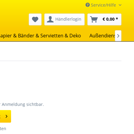
Service/Hilfe
Händlerlogin
€ 0,00 *
apier & Bänder & Servietten & Deko
Außendienst
Uns

er Anmeldung sichtbar.
g
ten