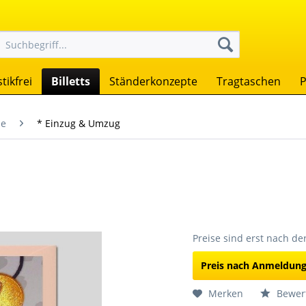
tikfrei
Billetts
Ständerkonzepte
Tragtaschen
P
se
* Einzug & Umzug
Preise sind erst nach d
Preis nach Anmeldun
Merken
Bewer