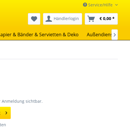
Service/Hilfe
Händlerlogin
€ 0,00 *
apier & Bänder & Servietten & Deko
Außendienst
Uns

er Anmeldung sichtbar.
g
ten